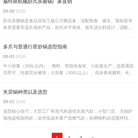
威特斯机械卧式杀菌锅厂家直销
08-08
2026
卧式杀菌锅是食品深加工核心灭菌设备，适配熟食、罐头、预制菜等
各类需要常温长保的产品，依托水平筒体、推车进出料设计，适配规
模化量产。根据杀菌工艺与结构差异，主流分为四类，适配不同食品
包装与生产需求，是食品厂合规生产、稳定品质的关键设备。
多爪与普通行星炒锅选型指南
08-03
2026
中小容量（200L以内）、稀料、带固体食材、小批量生产，选普通双
爪即可，性能完全够用；大容量（300L以上）、高浓膏体酱料、长时
间熬制量产，必选多爪。切记按需选型，稀料用多爪会造成设备性能
浪费，所有机型建议搭配全包边硅胶刮板，进一步杜绝糊锅问题。
夹层锅种类以及选型
08-01
2026
选型核心技巧：大型工厂有蒸汽热源优先蒸汽款；小型门店、无锅炉
场地选电加热款；追求低成本量产选燃气款；粘稠物料必选搅拌结
构、频繁出料选可倾结构。材质通用304不锈钢，酸碱物料可选316不
锈钢，容量根据日常产能匹配即可。
>