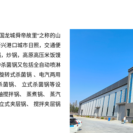
国龙城舜帝故里”之称的山
全自动喷淋式杀菌锅
全自动双层水浴式杀菌
新兴港口城市日照，交通便
锅，炒锅，高原高压米饭馒
中杀菌锅又包括全自动喷淋
旋转式杀菌锅 、电汽两用
式杀菌锅、 立式杀菌锅等设
搅拌锅、 蒸煮锅、 蒸汽
立式夹层锅、 搅拌夹层锅
两用教学试验用杀菌锅
双锅（多锅）并联式杀菌