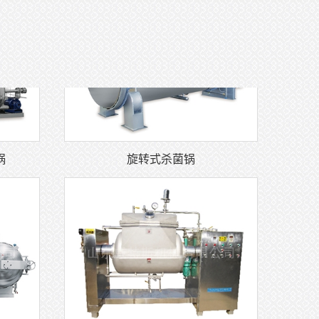
锅
旋转式杀菌锅
锅
卧式横轴搅拌锅