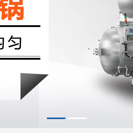
气加热行星搅拌炒锅
电磁多爪炒锅