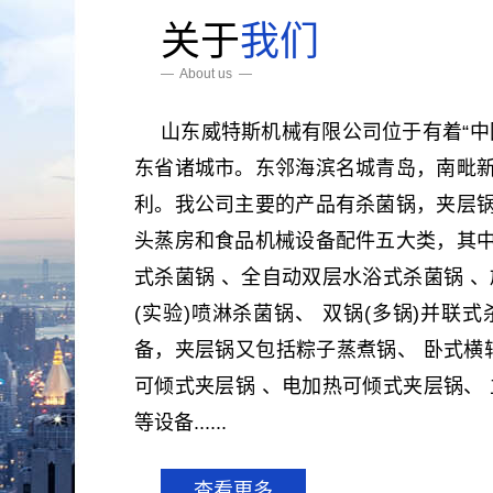
关于
我们
— About us —
山东威特斯机械有限公司位于有着“中
东省诸城市。东邻海滨名城青岛，南毗
利。我公司主要的产品有杀菌锅，夹层
头蒸房和食品机械设备配件五大类，其
式杀菌锅 、全自动双层水浴式杀菌锅 、
(实验)喷淋杀菌锅、 双锅(多锅)并联
备，夹层锅又包括粽子蒸煮锅、 卧式横轴
可倾式夹层锅 、电加热可倾式夹层锅、 
等设备......
电汽
查看更多