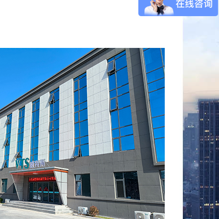
锅
旋转式杀菌锅
锅
卧式横轴搅拌锅