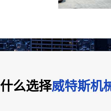
蒸煮锅
蒸汽可倾式夹层锅
什么选择
威特斯机