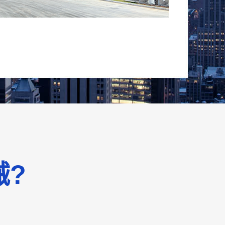
立式夹层锅
械?