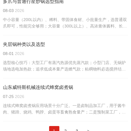
多爪与普通行星炒锅选型指南
08-03
2026
中小容量（200L以内）、稀料、带固体食材、小批量生产，选普通双
爪即可，性能完全够用；大容量（300L以上）、高浓膏体酱料、长时
间熬制量产，必选多爪。切记按需选型，稀料用多爪会造成设备性能
浪费，所有机型建议搭配全包边硅胶刮板，进一步杜绝糊锅问题。
夹层锅种类以及选型
08-01
2026
选型核心技巧：大型工厂有蒸汽热源优先蒸汽款；小型门店、无锅炉
场地选电加热款；追求低成本量产选燃气款；粘稠物料必选搅拌结
构、频繁出料选可倾结构。材质通用304不锈钢，酸碱物料可选316不
锈钢，容量根据日常产能匹配即可。
山东威特斯机械连续式蜂窝卤煮锅
07-25
2026
连续式蜂窝卤煮锅应用场景十分广泛。一是卤制品加工厂，用于酱牛
肉、猪蹄、烧鸡、鸭脖、卤蛋等畜禽熟食量产；二是预制菜工厂，适
配调理卤肉、速冻卤味半成品加工，可对接后续冷却、包装产线；三
是连锁餐饮中央厨房，满足标准化统一卤制，保障口味一致；四是休
>