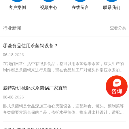
客户案例
视频中心
在线留言
联系我们
行业新闻
查看分类
哪些食品使用杀菌锅设备？
06-18
2026
在我们日常生活中有很多食品，都可以用杀菌锅来杀菌，罐头生产的
制作都是杀菌锅来进行杀菌，现在食品加工厂对罐头作常压水煮加热
杀菌处理时都采用本形式的卧式杀菌锅，卧式杀菌锅通过引入压缩空
气可实现反压杀菌。
威特斯机械卧式杀菌锅厂家直销
08-08
2026
卧式杀菌锅是食品深加工核心灭菌设备，适配熟食、罐头、预制菜等
各类需要常温长保的产品，依托水平筒体、推车进出料设计，适配规
模化量产。根据杀菌工艺与结构差异，主流分为四类，适配不同食品
包装与生产需求，是食品厂合规生产、稳定品质的关键设备。