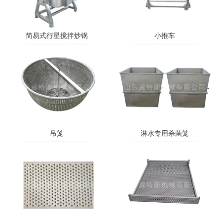
简易式行星搅拌炒锅
小推车
吊笼
淋水专用杀菌笼